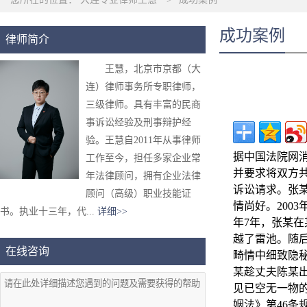
成功案例
律师简介
王慧，北京市京都（大
连）律师事务所专职律师，
三级律师。具有丰富的民商
事诉讼经验及刑事辩护经
验。王慧自2011年从事律师
据中国法院网
工作至今，担任多家企业常
并要求将双方
年法律顾问，拥有企业法律
诉讼请求。张某
顾问（高级）职业技能证
情尚好。200
书。执业十三年，代...
详细>>
年7年，张某
越了雷池。随
在线咨询
畸情中细致隐
某趁丈夫陈某
见已空无一物
姻法》第46