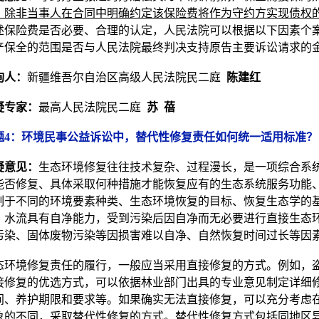
，除非当事人在合同中明确约定该保险费将作为守约方实现债权
述保险费是否必要、合理的认定，人民法院可以根据以下因素个
产保全的范围是否与人民法院最终判决支持原告主要诉讼请求的
询人：
新疆维吾尔自治区高级人民法院民二庭
陈建红
疑专家：
最高人民法院民二庭
苏 蓓
题4：环境民事公益诉讼中，替代性修复责任如何统一适用标准？
疑意见：
生态环境修复往往技术复杂、过程漫长，是一项综合系
能否修复、具体采取何种措施才能恢复应有的生态系统服务功能
制于不同的环境要素种类、生态环境恢复的目标、恢复生态学的
、水流具有自净能力，受到污染后因自净而无必要进行直接生态
污染、固体废物污染等因损害难以自净、自然恢复时间过长等因
态环境修复责任的履行，一般应当采用直接修复的方式。例如，
接修复的优选方式，可以依据林业部门出具的专业意见制定详细
间、养护期限和要求等。如果确实无法直接修复，可以充分考虑
象的不同，采取替代性修复的方式。替代性修复方式包括同地区