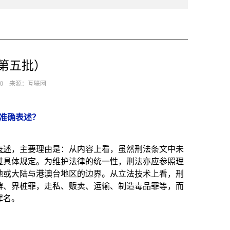
第五批）
-30 来源：互联网
准确表述？
表述
，主要理由是：从内容上看，虽然刑法条文中未
过具体规定。为维护法律的统一性，刑法亦应参照理
地或大陆与港澳台地区的边界。从立法技术上看，刑
碑、界桩罪，走私、贩卖、运输、制造毒品罪等，而
罪名。