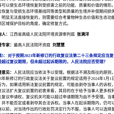
等可以使生态环境恢复到受损害之前的功能、质量和价值的情形
位恢复与受损生态环境基线同等类型和质量的生境并补偿期间损
，明显无法直接恢复的，则需要综合考量物种生态价值和生态功
损区域保护目标的角度，确定修复方式。
询人：
江西省高级人民法院环境资源审判庭
张满洋
疑专家：
最高人民法院环资庭
刘慧慧
题5：对于按照2023年新修订的行政复议法第二十三条规定应当复
经超过复议期限，但未超过起诉期限的，人民法院应否受理？
疑意见：
人民法院应当依法予以受理。根据法不溯及既往的原则
023年新修订的行政复议法关于复议前置的规定适用于2024年1月1
行为，如果适用新法复议前置的规定，可能会剥夺当事人的诉权
复议法扩大复议前置的初衷来看，其目的在于给予当事人更多权
失复议申请权，复议机关可能以超过申请期限为由不予受理。当
，并不能否定或者剥夺其合法诉权。当事人在起诉期限内，仍可
施以前，对当场作出的行政处罚决定行为不服，当事人可以选择