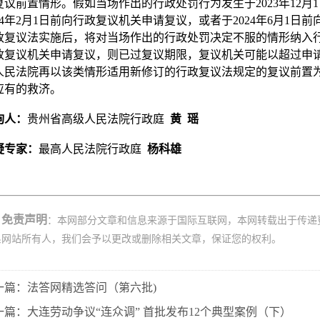
复议前置情形。假如当场作出的行政处罚行为发生于2023年12
024年2月1日前向行政复议机关申请复议，或者于2024年6月1日
政复议法实施后，将对当场作出的行政处罚决定不服的情形纳入行政
政复议机关申请复议，则已过复议期限，复议机关可能以超过申
人民法院再以该类情形适用新修订的行政复议法规定的复议前置
应有的救济。
询人：
贵州省高级人民法院行政庭
黄 瑶
疑专家：
最高人民法院行政庭
杨科雄
免责声明
：本网部分文章和信息来源于国际互联网，本网转载出于传递
系网站所有人，我们会予以更改或删除相关文章，保证您的权利。
一篇：法答网精选答问（第六批)
一篇：大连劳动争议“连众调” 首批发布12个典型案例（下）