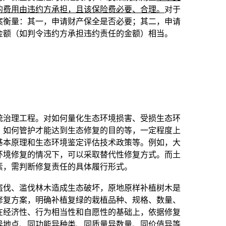
的费用由违约方承担，且该保险费必要、合理。
对于
案衡量：其一，申请财产保全是否必要；其二，申请
金额（如判令违约方承担违约责任的金额）相当。
统治理工程。对如何量化生态环境损害、受损生态环
、如何管护才能达到生态修复的目的等，一定程度上
基本原理和生态环境鉴定评估技术政策等。例如，大
环境修复的情况下，可以采取替代性修复方式。而土
素，需判断修复责任的具体履行形式。
盗伐、滥伐林木造成生态破坏，原地原样补植树木是
修复方案，明确补植复绿的栽植品种、规格、数量、
在经济性、行为相当性和自愿性的基础上，依据修复
异地点、同功能异种类、同质量异数量、同价值异等