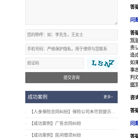
答
问
答
驾
责
造
如
事
判
提交咨询
据
成功案例
更多+
咨
答
【人身保险合同纠纷】保险公司未尽到提示说...
问
【成功案例】广告合同纠纷
【成功案例】民间借贷纠纷
答