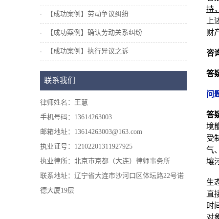
持
【成功案例】劳动争议纠纷
上
财
【成功案例】确认劳动关系纠纷
【成功案例】执行异议之诉
咨
答
联系我们
问
律师姓名：王慧
答
手机号码：13614263003
境
邮箱地址：13614263003@163.com
受
执业证号：12102201311927925
气
执业律所：北京市京都（大连）律师事务所
壤
联系地址：辽宁省大连市沙河口区体坛路22号诺
生
德大厦19层
直
时
对