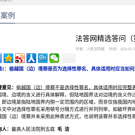
典案例
法答网精选答问（
作者：人民法院报 时间：2024-05
题1：偷越国（边）境罪是否为选择性罪名、具体适用时应当如何
疑意见：
偷越国（边）境罪不是选择性罪名，具体适用时应完整
国境、边境的含义进行具体解释，但陆地国界法对边境的含义作
，即边境是指陆地国界内侧一定范围内的区域，而非仅指我国内
条文中对选择性罪名采用顿号分隔方式进行并列列举，如破坏界
越国（边）境罪并未采用此种表述方式，也说明该罪并非选择性
询人：
最高人民法院刑五庭
毛 洁