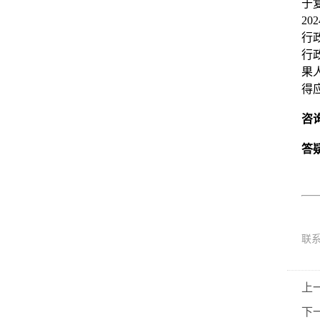
于
2
行
行
果
得
咨
答
联
上
下