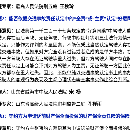
疑专家：
最高人民法院刑五庭
王秋玲
题2：能否依据交通事故责任认定中的“全责”或“主责”认定“好意
疑意见：
民法典第一千二百一十七条规定的
“好意同乘”中驾驶
驶人存在酒后驾驶、无证驾驶、行驶中闯红灯等明显违法行为情
认定，只能作为评判的考量因素，不能仅凭此当然认定驾驶人存
成交通事故，但如果对方完全没有过错或者造成的是单方事故，在
果一方驾驶人存在无证驾驶等重大过失，但对方驾驶人同时存在
故责任认定上可能会评判对方驾驶人为主责，无证驾驶一方因此
双方都存在重大过失。因此，
不能单纯以交通事故认定书上的事
驾驶人的客观行为表现及主观心理状态等全案事实作出综合判断
询人：
山东省威海市中级人民法院
宋 杨
疑专家：
山东省高级人民法院审判监督二庭
孔祥雨
题3：守约方为申请诉前财产保全而投保的财产保全责任险的保
疑意见：
守约方主张违约方赔偿其为申请诉前财产保全而投保的